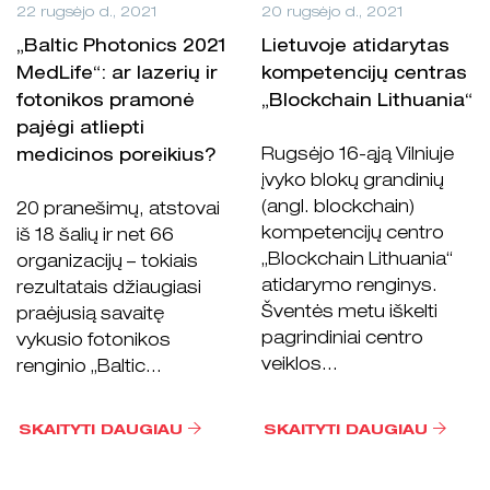
22 rugsėjo d., 2021
20 rugsėjo d., 2021
„Baltic Photonics 2021
Lietuvoje atidarytas
MedLife“: ar lazerių ir
kompetencijų centras
fotonikos pramonė
„Blockchain Lithuania“
pajėgi atliepti
Rugsėjo 16-ąją Vilniuje
medicinos poreikius?
įvyko blokų grandinių
(angl. blockchain)
20 pranešimų, atstovai
kompetencijų centro
iš 18 šalių ir net 66
„Blockchain Lithuania“
organizacijų – tokiais
atidarymo renginys.
rezultatais džiaugiasi
Šventės metu iškelti
praėjusią savaitę
pagrindiniai centro
vykusio fotonikos
veiklos...
renginio „Baltic...
SKAITYTI DAUGIAU
SKAITYTI DAUGIAU