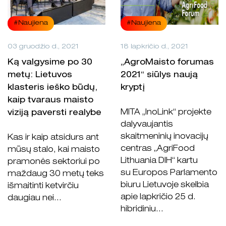
#Naujiena
#Naujiena
03 gruodžio d., 2021
18 lapkričio d., 2021
Ką valgysime po 30
„AgroMaisto forumas
metų: Lietuvos
2021“ siūlys naują
klasteris ieško būdų,
kryptį
kaip tvaraus maisto
MITA „InoLink“ projekte
viziją paversti realybe
dalyvaujantis
skaitmeninių inovacijų
Kas ir kaip atsidurs ant
centras „AgriFood
mūsų stalo, kai maisto
Lithuania DIH“ kartu
pramonės sektoriui po
su Europos Parlamento
maždaug 30 metų teks
biuru Lietuvoje skelbia
išmaitinti ketvirčiu
apie lapkričio 25 d.
daugiau nei...
hibridiniu...