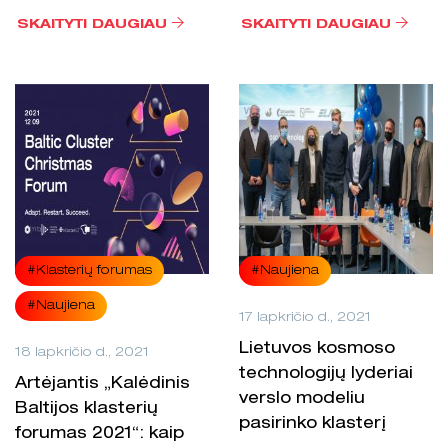
SKAITYTI DAUGIAU
SKAITYTI DAUGIAU
#Klasterių forumas
#Naujiena
#Naujiena
17 lapkričio d., 2021
Lietuvos kosmoso
18 lapkričio d., 2021
technologijų lyderiai
Artėjantis „Kalėdinis
verslo modeliu
Baltijos klasterių
pasirinko klasterį
forumas 2021“: kaip