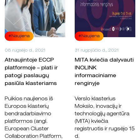
#Naujiena
#Naujiena
08 rugsėjo d., 2021
31 rugpjūčio d., 2021
Atnaujintoje ECCP
MITA kviečia dalyvauti
platformoje – plati ir
INOLINK
patogi paslaugų
informaciniame
pasiūla klasteriams
renginyje
Puikios naujienos iš
Verslo klasterius
Europos klasterių
Mokslo, inovacijų ir
bendradarbiavimo
technologijų agentūra
platformos (angl.
(MITA) kviečia
European Cluster
registruotis ir rugsėjo 15
Collaboration Platform,
d.