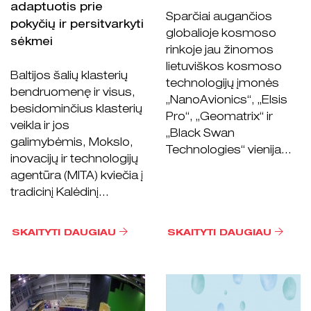
adaptuotis prie
Sparčiai augančios
pokyčių ir persitvarkyti
globalioje kosmoso
sėkmei
rinkoje jau žinomos
lietuviškos kosmoso
Baltijos šalių klasterių
technologijų įmonės
bendruomenę ir visus,
„NanoAvionics“, „Elsis
besidominčius klasterių
Pro“, „Geomatrix“ ir
veikla ir jos
„Black Swan
galimybėmis, Mokslo,
Technologies“ vienija...
inovacijų ir technologijų
agentūra (MITA) kviečia į
tradicinį Kalėdinį...
SKAITYTI DAUGIAU
SKAITYTI DAUGIAU