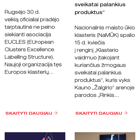
sveikatai palankius
Rugsėjo 30 d.
produktus“
veiklą oficialiai pradėjo
tarptautinė ne pelno
Nacionalinis maisto ūkio
siekianti asociacija
klasteris (NaMŪK) spalio
EUCLES (EUropean
15 d. kviečia
Clusters Excellence
į renginį „Klasterio
Labelling Structure).
vaidmuo įtakojant
Naujoji organizacija tęs
kuriančius žmogaus
Europos klasterių...
sveikatai palankius
produktus“, kuris vyks
Kauno „Žalgirio“ arenoje
parodos „Rinkis...
SKAITYTI DAUGIAU
SKAITYTI DAUGIAU