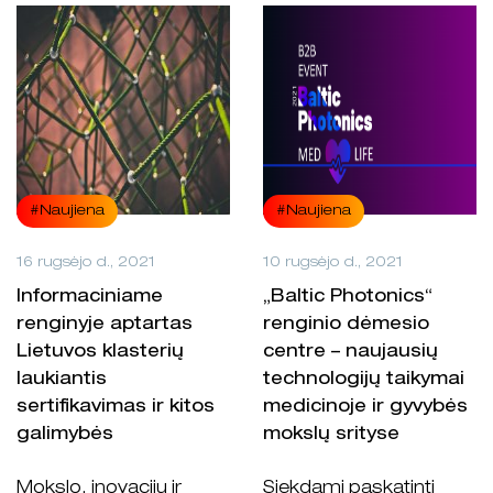
#Naujiena
#Naujiena
16 rugsėjo d., 2021
10 rugsėjo d., 2021
Informaciniame
„Baltic Photonics“
renginyje aptartas
renginio dėmesio
Lietuvos klasterių
centre – naujausių
laukiantis
technologijų taikymai
sertifikavimas ir kitos
medicinoje ir gyvybės
galimybės
mokslų srityse
Mokslo, inovacijų ir
Siekdami paskatinti