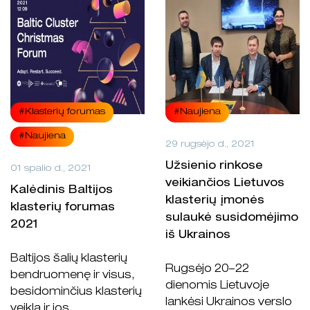
#Klasterių forumas
#Naujiena
#Naujiena
29 rugsėjo d., 2021
Užsienio rinkose
01 spalio d., 2021
veikiančios Lietuvos
Kalėdinis Baltijos
klasterių įmonės
klasterių forumas
sulaukė susidomėjimo
2021
iš Ukrainos
Baltijos šalių klasterių
Rugsėjo 20–22
bendruomenę ir visus,
dienomis Lietuvoje
besidominčius klasterių
lankėsi Ukrainos verslo
veikla ir jos