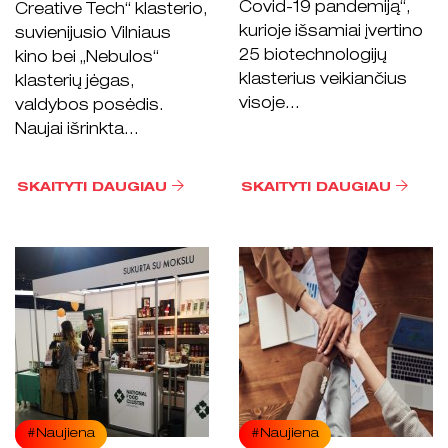
Covid-19 pandemiją“,
Creative Tech“ klasterio,
kurioje išsamiai įvertino
suvienijusio Vilniaus
25 biotechnologijų
kino bei „Nebulos“
klasterius veikiančius
klasterių jėgas,
visoje...
valdybos posėdis.
Naujai išrinkta...
SKAITYTI DAUGIAU
SKAITYTI DAUGIAU
#Naujiena
#Naujiena