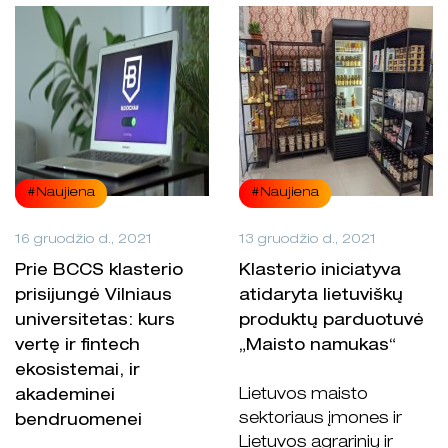
#Naujiena
#Naujiena
16 gruodžio d., 2021
13 gruodžio d., 2021
Prie BCCS klasterio
Klasterio iniciatyva
prisijungė Vilniaus
atidaryta lietuviškų
universitetas: kurs
produktų parduotuvė
vertę ir fintech
„Maisto namukas“
ekosistemai, ir
Lietuvos maisto
akademinei
sektoriaus įmones ir
bendruomenei
Lietuvos agrarinių ir