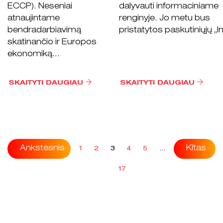
ECCP). Neseniai
dalyvauti informaciniame
atnaujintame
renginyje. Jo metu bus
bendradarbiavimą
pristatytos paskutiniųjų „In
skatinančio ir Europos
ekonomiką...
SKAITYTI DAUGIAU
SKAITYTI DAUGIAU
Ankstesnis
Kitas
1
2
3
4
5
…
17