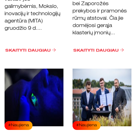
bei Zaporožės
galimybėmis, Mokslo,
prekybos ir pramonės
inovacijų ir technologijų
rūmų atstovai. Čia jie
agentūra (MITA)
domėjosi gerąja
gruodžio 9 d....
klasterių įmonių...
SKAITYTI DAUGIAU
SKAITYTI DAUGIAU
#Naujiena
#Naujiena