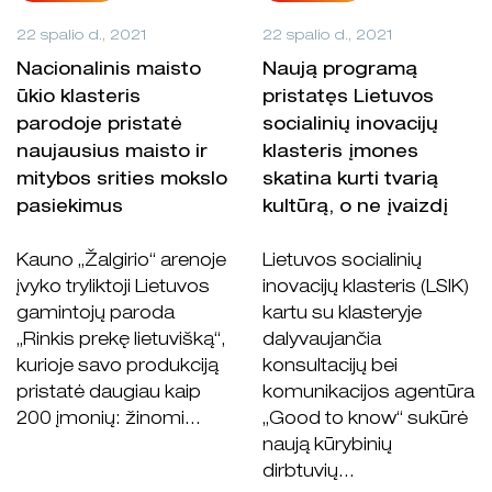
22 spalio d., 2021
22 spalio d., 2021
Nacionalinis maisto
Naują programą
ūkio klasteris
pristatęs Lietuvos
parodoje pristatė
socialinių inovacijų
naujausius maisto ir
klasteris įmones
mitybos srities mokslo
skatina kurti tvarią
pasiekimus
kultūrą, o ne įvaizdį
Kauno „Žalgirio“ arenoje
Lietuvos socialinių
įvyko tryliktoji Lietuvos
inovacijų klasteris (LSIK)
gamintojų paroda
kartu su klasteryje
„Rinkis prekę lietuvišką“,
dalyvaujančia
kurioje savo produkciją
konsultacijų bei
pristatė daugiau kaip
komunikacijos agentūra
200 įmonių: žinomi...
„Good to know“ sukūrė
naują kūrybinių
dirbtuvių...