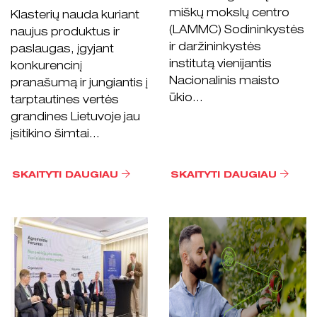
miškų mokslų centro
Klasterių nauda kuriant
(LAMMC) Sodininkystės
naujus produktus ir
ir daržininkystės
paslaugas, įgyjant
institutą vienijantis
konkurencinį
Nacionalinis maisto
pranašumą ir jungiantis į
ūkio...
tarptautines vertės
grandines Lietuvoje jau
įsitikino šimtai...
SKAITYTI DAUGIAU
SKAITYTI DAUGIAU