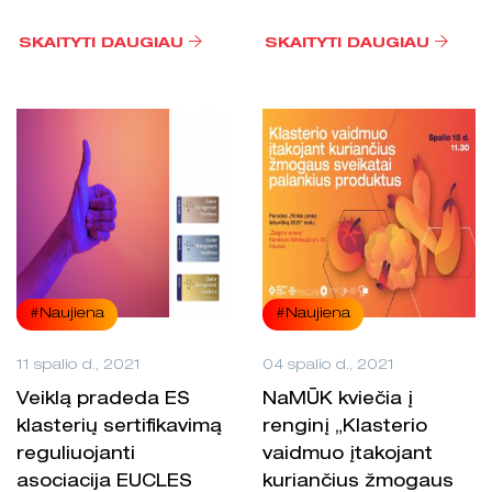
SKAITYTI DAUGIAU
SKAITYTI DAUGIAU
#Naujiena
#Naujiena
11 spalio d., 2021
04 spalio d., 2021
Veiklą pradeda ES
NaMŪK kviečia į
klasterių sertifikavimą
renginį „Klasterio
reguliuojanti
vaidmuo įtakojant
asociacija EUCLES
kuriančius žmogaus