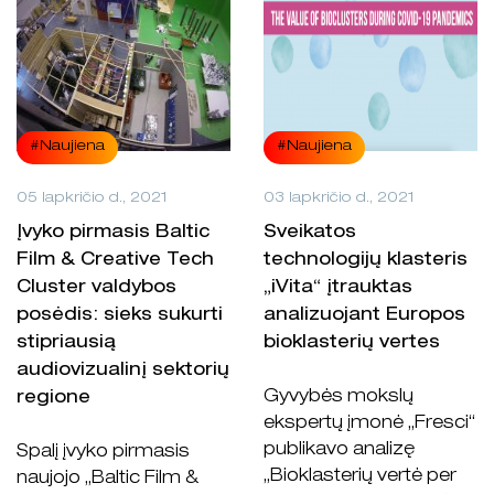
#Naujiena
#Naujiena
05 lapkričio d., 2021
03 lapkričio d., 2021
Įvyko pirmasis Baltic
Sveikatos
Film & Creative Tech
technologijų klasteris
Cluster valdybos
„iVita“ įtrauktas
posėdis: sieks sukurti
analizuojant Europos
stipriausią
bioklasterių vertes
audiovizualinį sektorių
Gyvybės mokslų
regione
ekspertų įmonė „Fresci“
publikavo analizę
Spalį įvyko pirmasis
„Bioklasterių vertė per
naujojo „Baltic Film &