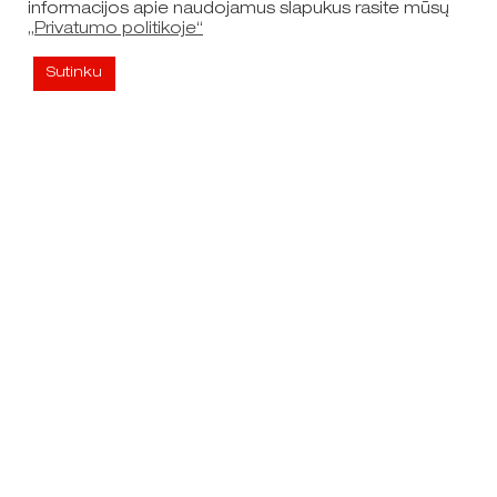
informacijos apie naudojamus slapukus rasite mūsų
Daugiau apie klasterį
Rodyti žemėlapyje
„Privatumo politikoje“
Sutinku
Detalus klasterių sąrašas
Nuorodos
Naršyti žemėlapį
Dokumentai
Privatumo politika