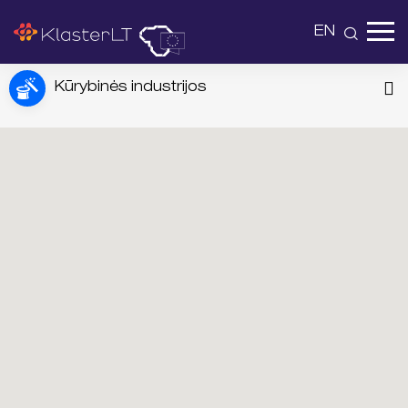
EN
Kūrybinės industrijos
Auksinis
Sidabrinis
Bronzinis
Narys