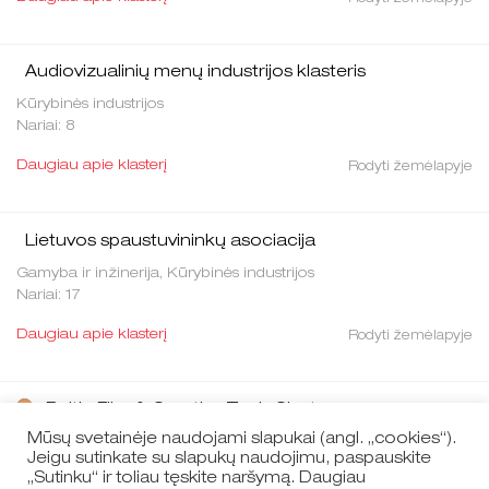
Audiovizualinių menų industrijos klasteris
Kūrybinės industrijos
Nariai: 8
Daugiau apie klasterį
Rodyti žemėlapyje
Lietuvos spaustuvininkų asociacija
Gamyba ir inžinerija, Kūrybinės industrijos
Nariai: 17
Daugiau apie klasterį
Rodyti žemėlapyje
Baltic Film & Creative Tech Cluster
Mūsų svetainėje naudojami slapukai (angl. „cookies“).
Kūrybinės industrijos
Jeigu sutinkate su slapukų naudojimu, paspauskite
Nariai: 32
„Sutinku“ ir toliau tęskite naršymą. Daugiau