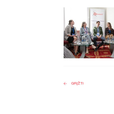
GRĮŽTI