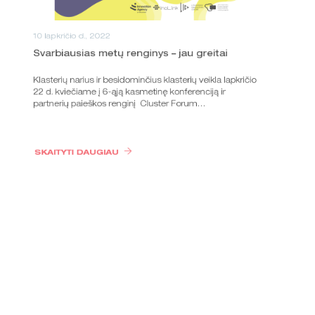
10 lapkričio d., 2022
Svarbiausias metų renginys – jau greitai
Klasterių narius ir besidominčius klasterių veikla lapkričio
22 d. kviečiame į 6-ąją kasmetinę konferenciją ir
partnerių paieškos renginį Cluster Forum…
SKAITYTI DAUGIAU