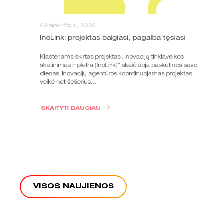
29 lapkričio d., 2022
InoLink: projektas baigiasi, pagalba tęsiasi
Klasteriams skirtas projektas „Inovacijų tinklaveikos
skatinimas ir plėtra (InoLink)“ skaičiuoja paskutines savo
dienas. Inovacijų agentūros koordinuojamas projektas
veikė net šešerius…
SKAITYTI DAUGIAU
VISOS NAUJIENOS