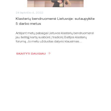
24 lapkričio d., 2022
Klasterių bendruomenė Lietuvoje: sutaupykite
5 darbo metus
Artėjant metų pabaigai Lietuvos klasterių bendruomenė
jau šeštąjį kartą susibūrė į tradicinį Baltijos klasterių
forumą. Jo metu užduotas dalyvio klausimas…
SKAITYTI DAUGIAU