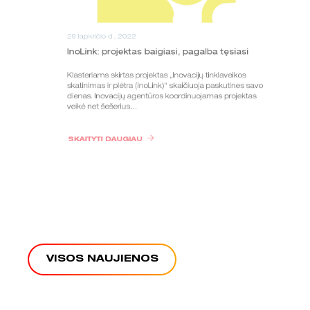
29 lapkričio d., 2022
InoLink: projektas baigiasi, pagalba tęsiasi
Klasteriams skirtas projektas „Inovacijų tinklaveikos
skatinimas ir plėtra (InoLink)“ skaičiuoja paskutines savo
dienas. Inovacijų agentūros koordinuojamas projektas
veikė net šešerius…
SKAITYTI DAUGIAU
VISOS NAUJIENOS