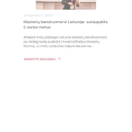
24 lapkričio d., 2022
Klasterių bendruomenė Lietuvoje: sutaupykite
5 darbo metus
Artėjant metų pabaigai Lietuvos klasterių bendruomenė
jau šeštąjį kartą susibūrė į tradicinį Baltijos klasterių
forumą. Jo metu užduotas dalyvio klausimas…
SKAITYTI DAUGIAU