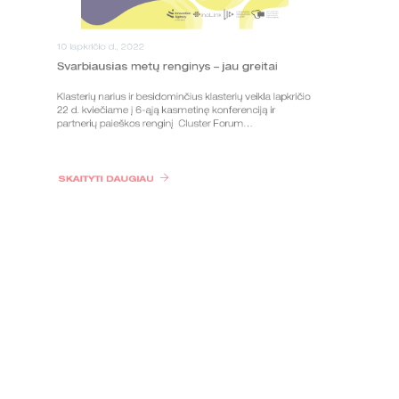
10 lapkričio d., 2022
Svarbiausias metų renginys – jau greitai
Klasterių narius ir besidominčius klasterių veikla lapkričio
22 d. kviečiame į 6-ąją kasmetinę konferenciją ir
partnerių paieškos renginį Cluster Forum…
SKAITYTI DAUGIAU