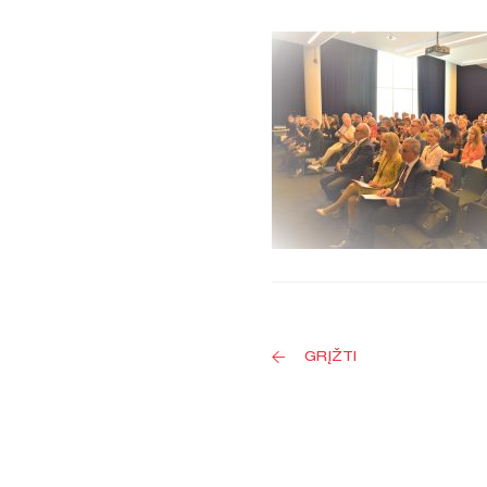
GRĮŽTI