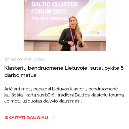
24 lapkričio d., 2022
Klasterių bendruomenė Lietuvoje: sutaupykite 5
darbo metus
Artėjant metų pabaigai Lietuvos klasterių bendruomenė
jau šeštąjį kartą susibūrė į tradicinį Baltijos klasterių forumą.
Jo metu užduotas dalyvio klausimas…
SKAITYTI DAUGIAU