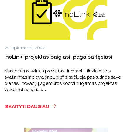
29 lapkričio d., 2022
InoLink: projektas baigiasi, pagalba tęsiasi
Klasteriams skirtas projektas „Inovacijų tinklaveikos
skatinimas ir plėtra (InoLink)“ skaičiuoja paskutines savo
dienas. Inovacijų agentūros koordinuojamas projektas
veikė net šešerius…
SKAITYTI DAUGIAU