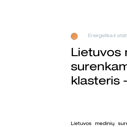
Energetika ir sta
Lietuvos
surenka
klasteris
Lietuvos medinių sur