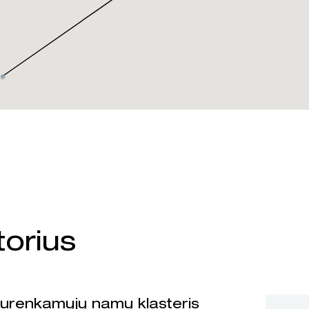
orius
surenkamųjų namų klasteris