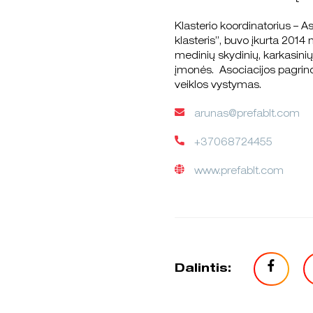
Klasterio koordinatorius – A
klasteris”, buvo įkurta 2014
medinių skydinių, karkasini
įmonės. Asociacijos pagrindin
veiklos vystymas.
arunas@prefablt.com
+37068724455
www.prefablt.com
Dalintis: