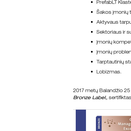
PrefabLT Klast
Šakos įmonių 
Aktyvaus tarp
Sektoriaus ir 
Įmonių kompet
Įmonių problem
Tarptautinių st
Lobizmas.
2017 metų Balandžio 25 
Bronze Label
„
sertifiktas