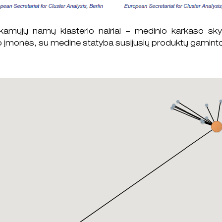
kamųjų namų klasterio nairiai – medinio karkaso sky
įmonės, su medine statyba susijusių produktų gamintojai 