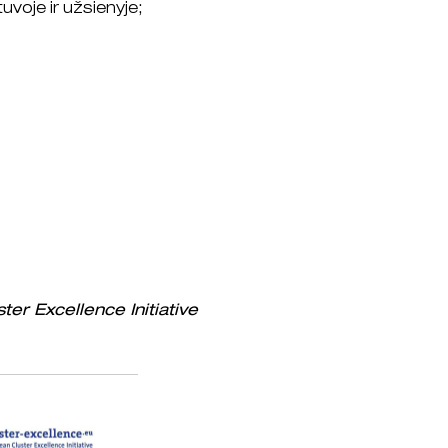
voje ir užsienyje;
er Excellence Initiative