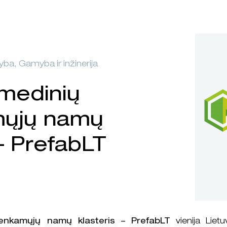
tyba, Gamyba ir inžinerija
 medinių
mųjų namų
 – PrefabLT
enkamųjų namų klasteris – PrefabLT
vienija Liet