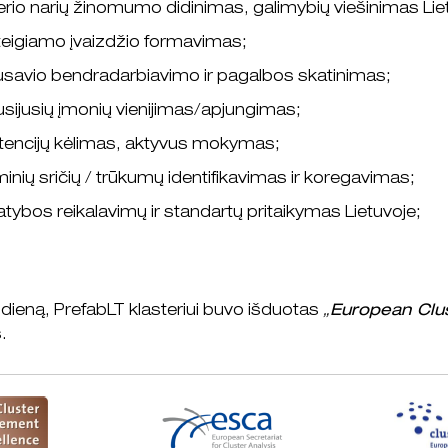
erio narių žinomumo didinimas, galimybių viešinimas Lietu
teigiamo įvaizdžio formavimas;
usavio bendradarbiavimo ir pagalbos skatinimas;
susijusių įmonių vienijimas/apjungimas;
encijų kėlimas, aktyvus mokymas;
inių sričių / trūkumų identifikavimas ir koregavimas;
atybos reikalavimų ir standartų pritaikymas Lietuvoje;
dieną, PrefabLT klasteriui buvo išduotas
„
European Clust
.