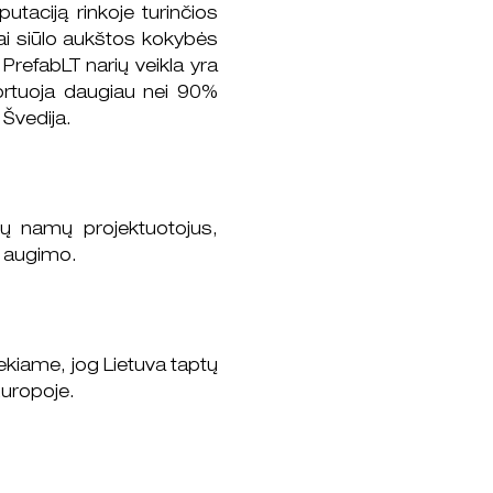
taciją rinkoje turinčios
kai siūlo aukštos kokybės
PrefabLT narių veikla yra
portuoja daugiau nei 90%
 Švedija.
nių namų projektuotojus,
s augimo.
kiame, jog Lietuva taptų
Europoje.