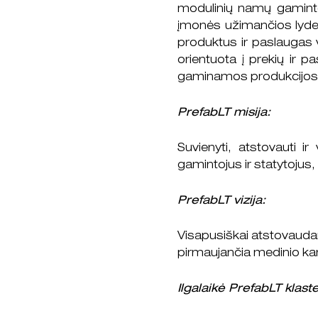
modulinių namų gamintoj
įmonės užimančios lyderi
produktus ir paslaugas v
orientuota į prekių ir 
gaminamos produkcijos. P
PrefabLT misija:
Suvienyti, atstovauti i
gamintojus ir statytojus,
PrefabLT vizija:
Visapusiškai atstovauda
pirmaujančia medinio kar
Ilgalaikė PrefabLT klaste