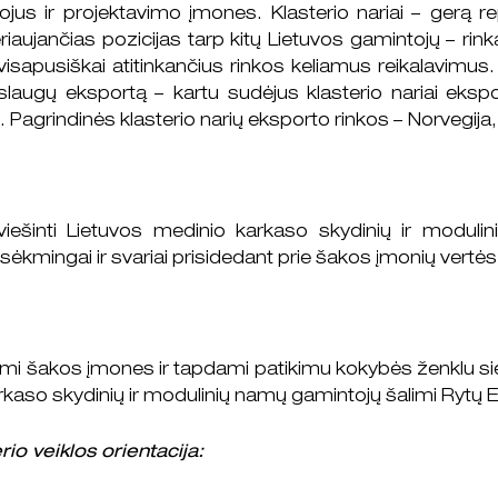
us ir projektavimo įmones. Klasterio nariai – gerą repu
aujančias pozicijas tarp kitų Lietuvos gamintojų – rin
isapusiškai atitinkančius rinkos keliamus reikalavimus. 
paslaugų eksportą – kartu sudėjus klasterio nariai eks
agrindinės klasterio narių eksporto rinkos – Norvegija,
r viešinti Lietuvos medinio karkaso skydinių ir moduli
 sėkmingai ir svariai prisidedant prie šakos įmonių vertė
mi šakos įmones ir tapdami patikimu kokybės ženklu sie
kaso skydinių ir modulinių namų gamintojų šalimi Rytų 
rio veiklos orientacija: