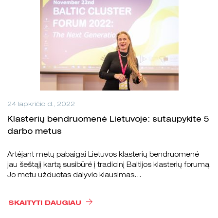
24 lapkričio d., 2022
Klasterių bendruomenė Lietuvoje: sutaupykite 5
darbo metus
Artėjant metų pabaigai Lietuvos klasterių bendruomenė
jau šeštąjį kartą susibūrė į tradicinį Baltijos klasterių forumą.
Jo metu užduotas dalyvio klausimas…
SKAITYTI DAUGIAU