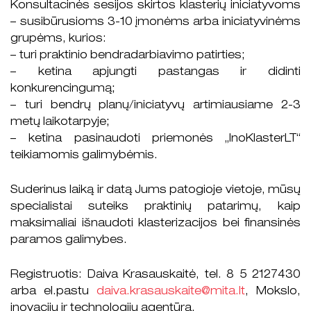
Konsultacinės sesijos skirtos klasterių iniciatyvoms
– susibūrusioms 3-10 įmonėms arba iniciatyvinėms
grupėms, kurios:
– turi praktinio bendradarbiavimo patirties;
– ketina apjungti pastangas ir didinti
konkurencingumą;
– turi bendrų planų/iniciatyvų artimiausiame 2-3
metų laikotarpyje;
– ketina pasinaudoti priemonės „InoKlasterLT“
teikiamomis galimybėmis.
Suderinus laiką ir datą Jums patogioje vietoje, mūsų
specialistai suteiks praktinių patarimų, kaip
maksimaliai išnaudoti klasterizacijos bei finansinės
paramos galimybes.
Registruotis: Daiva Krasauskaitė, tel. 8 5 2127430
arba el.pastu
daiva.krasauskaite@mita.lt
, Mokslo,
inovacijų ir technologijų agentūra.