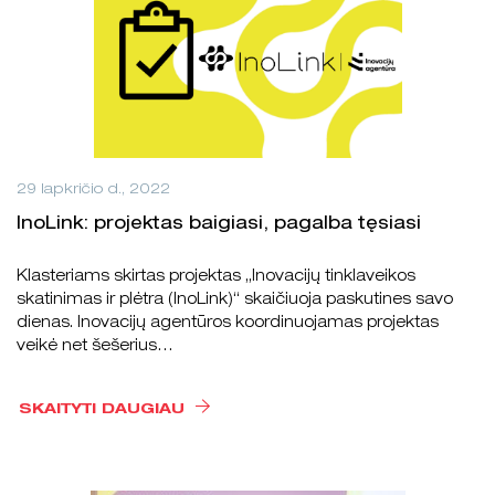
29 lapkričio d., 2022
InoLink: projektas baigiasi, pagalba tęsiasi
Klasteriams skirtas projektas „Inovacijų tinklaveikos
skatinimas ir plėtra (InoLink)“ skaičiuoja paskutines savo
dienas. Inovacijų agentūros koordinuojamas projektas
veikė net šešerius…
SKAITYTI DAUGIAU