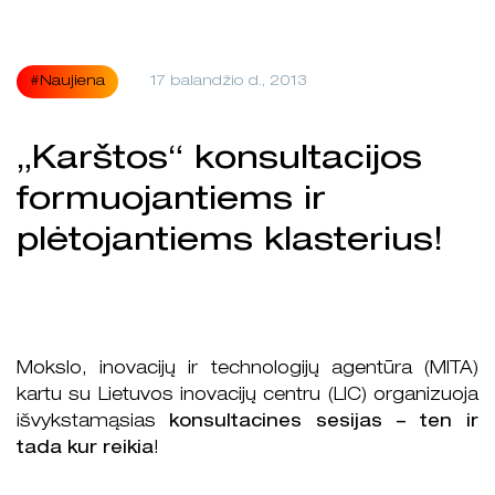
#Naujiena
17 balandžio d., 2013
„Karštos“ konsultacijos
formuojantiems ir
plėtojantiems klasterius!
Mokslo, inovacijų ir technologijų agentūra (MITA)
kartu su Lietuvos inovacijų centru (LIC) organizuoja
išvykstamąsias
konsultacines sesijas – ten ir
tada kur reikia
!