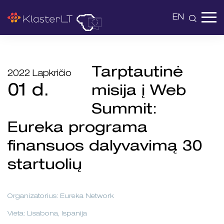
EN
Tarptautinė
2022 Lapkričio
01 d.
misija į Web
Summit:
Eureka programa
finansuos dalyvavimą 30
startuolių
Organizatorius: Eureka Network
Vieta: Lisabona, Ispanija