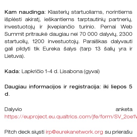
Kam naudinga
: Klasterių startuoliams, norintiems
išplėsti akiratį, ieškantiems tarptautinių partnerių,
investuotojų ir įkvepiančio turinio. Pernai Web
Summit pritraukė daugiau nei 70 000 dalyvių, 2300
startuolių, 1200 investuotojų. Paraiškas dalyvauti
gali pildyti tik Eureka šalys (tarp 13 šalių yra ir
Lietuva).
Kada:
Lapkričio 1-4 d. Lisabona (gyvai)
Daugiau informacijos ir registracija: iki liepos 5
d.
Dalyvio anketa
https://euproject.eu.qualtrics.com/jfe/form/SV_2
Pitch deck siųsti
irp@eurekanetwork.org
su prierašu