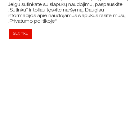
Jeigu sutinkate su slapukų naudojimu, paspauskite
„Sutinku“ ir toliau tęskite naršymą. Daugiau
informacijos apie naudojamus slapukus rasite mūsų
„Privatumo politikoje“
Sutinku
Nuorodos
Naršyti žemėlapį
Dokumentai
Privatumo politika
RSS naujienų prenumerata