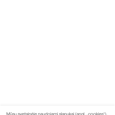
Mūsų svetainėje naudojami slapukai (angl. „cookies“).