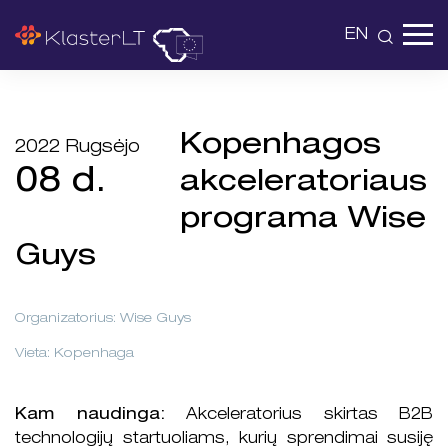
EN
Kopenhagos
2022 Rugsėjo
08 d.
akceleratoriaus
programa Wise
Guys
Organizatorius: Wise Guys
Vieta: Kopenhaga
Kam naudinga:
Akceleratorius skirtas B2B
technologijų startuoliams, kurių sprendimai susiję