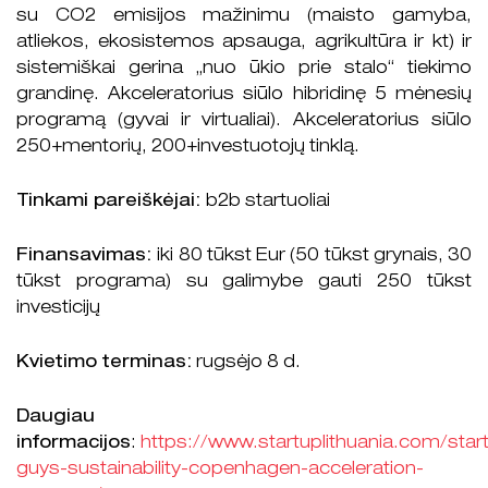
su CO2 emisijos mažinimu (maisto gamyba,
atliekos, ekosistemos apsauga, agrikultūra ir kt) ir
sistemiškai gerina „nuo ūkio prie stalo“ tiekimo
grandinę. Akceleratorius siūlo hibridinę 5 mėnesių
programą (gyvai ir virtualiai). Akceleratorius siūlo
250+mentorių, 200+investuotojų tinklą.
Tinkami pareiškėjai:
b2b startuoliai
Finansavimas:
iki 80 tūkst Eur (50 tūkst grynais, 30
tūkst programa) su galimybe gauti 250 tūkst
investicijų
Kvietimo terminas:
rugsėjo 8 d.
Daugiau
informacijos
:
https://www.startuplithuania.com/sta
guys-sustainability-copenhagen-acceleration-