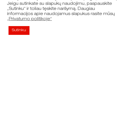
Jeigu sutinkate su slapukų naudojimu, paspauskite
„Sutinku“ ir toliau tęskite naršymą. Daugiau
informacijos apie naudojamus slapukus rasite mūsų
„Privatumo politikoje“
Sutinku
Nuorodos
Naršyti žemėlapį
Dokumentai
Privatumo politika
RSS naujienų prenumerata