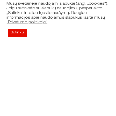
Mūsų svetainėje naudojami slapukai (angl. „cookies“).
Jeigu sutinkate su slapukų naudojimu, paspauskite
„Sutinku“ ir toliau tęskite naršymą. Daugiau
informacijos apie naudojamus slapukus rasite mūsų
„Privatumo politikoje“
Sutinku
Nuorodos
Naršyti žemėlapį
Dokumentai
Privatumo politika