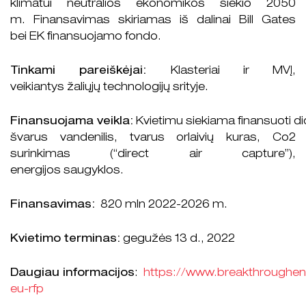
klimatui neutralios ekonomikos siekio 2050
m. Finansavimas skiriamas iš dalinai Bill Gates
bei EK finansuojamo fondo.
Tinkami pareiškėjai:
Klasteriai ir MVĮ,
veikiantys žaliųjų technologijų srityje.
Finansuojama veikla:
Kvietimu siekiama finansuoti did
švarus vandenilis, tvarus orlaivių kuras, Co2
surinkimas (“direct air capture”),
energijos saugyklos.
Finansavimas:
820 mln 2022-2026 m.
Kvietimo terminas:
gegužės 13 d., 2022
Daugiau informacijos
:
https://www.breakthroughene
eu-rfp