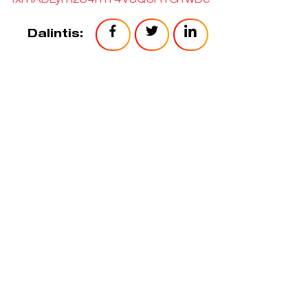
1xmADLym2S4mY4V8Q3RTGTwDc
Dalintis: