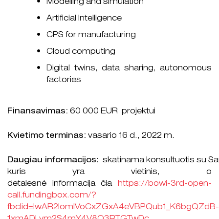
Modelling and simulation
Artificial Intelligence
CPS for manufacturing
Cloud computing
Digital twins, data sharing, autonomous
factories
Finansavimas:
60 000 EUR projektui
Kvietimo terminas:
vasario 16 d., 2022 m.
Daugiau informacijos
: skatinama konsultuotis su Sau
kuris yra vietinis, o
detalesnė informacija čia
https://bowi-3rd-open-
call.fundingbox.com/?
fbclid=IwAR2IomlVoCxZGxA4eVBPQub1_K6bgQZdB-