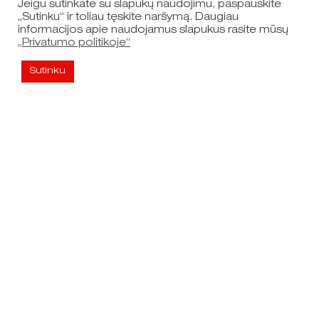
Jeigu sutinkate su slapukų naudojimu, paspauskite
„Sutinku“ ir toliau tęskite naršymą. Daugiau
informacijos apie naudojamus slapukus rasite mūsų
„Privatumo politikoje“
Sutinku
Nuorodos
Naršyti žemėlapį
Dokumentai
Privatumo politika
RSS naujienų prenumerata