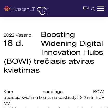
EN
Boosting
2022 Vasario
16 d.
Widening Digital
Innovation Hubs
(BOWI) trečiasis atviras
kvietimas
Kam naudinga:
BOWI
trečiuoju kvietimu ketinama paskirstyti 2.2 mln EUR
MVĮ