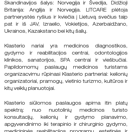
Skandinavijos šalys: Norvegija ir Švedija, Didžioji
Britanija: Anglija ir Norvegija. LITCARE plėtoja
partnerystės ryšius ir kviečia į Lietuvą svečius taip
pat ir iš JAV, Izraelio, Vokietijos, Azerbaidžano,
Ukrainos, Kazakstano bei kitų šalių.
Klasterio nariai yra medicinos diagnostikos,
gydymo ir reabilitacijos centrai, odontologijos
klinikos, sanatorijos, SPA centrai ir viešbučiai.
Papildomomų paslaugų medicinos turistams
organizacvimu rūpinasi Klasterio partneriai: kelionių
organizatoriai, pramogų, vietinio turizmo, kultūros ir
kitų veiklų planuotojai.
Klasterio siūlomos paslaugos apima itin platų
spektrą: nuo nuotolinių medicinos turisto
konsultacijų, kelionių ir gydymo planavimo,
apgyvendinimo iki terapinio ir chirurginio gydymo,