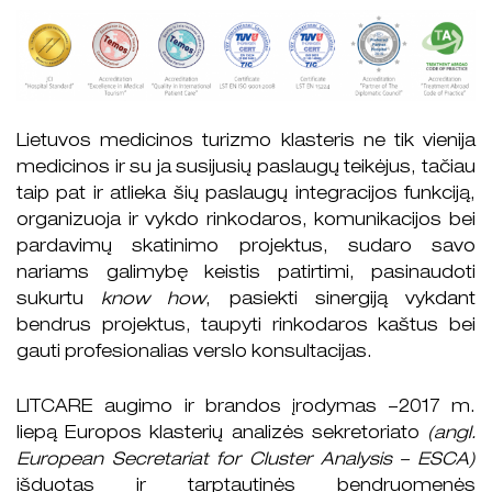
Lietuvos medicinos turizmo klasteris ne tik vienija
medicinos ir su ja susijusių paslaugų teikėjus, tačiau
taip pat ir atlieka šių paslaugų integracijos funkciją,
organizuoja ir vykdo rinkodaros, komunikacijos bei
pardavimų skatinimo projektus, sudaro savo
nariams galimybę keistis patirtimi, pasinaudoti
sukurtu
know how
, pasiekti sinergiją vykdant
bendrus projektus, taupyti rinkodaros kaštus bei
gauti profesionalias verslo konsultacijas.
LITCARE augimo ir brandos įrodymas –2017 m.
liepą Europos klasterių analizės sekretoriato
(angl.
European Secretariat for Cluster Analysis – ESCA)
išduotas ir tarptautinės bendruomenės