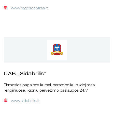
www.regoscentras.lt
UAB „Sidabrilis“
Pirmosios pagalbos kursai, paramedikų budėjimas
renginiuose, ligonių pervežimo paslaugos 24/7
www.sidabrilis.lt