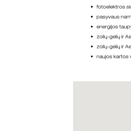
fotoelektros si
pasyvaus nam
energijos tau
zolių-gelių ir
zolių-gelių ir 
naujos kartos v