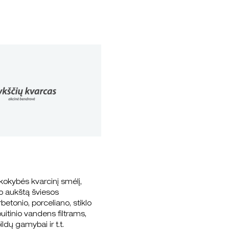
okybės kvarcinį smėlį,
io aukštą šviesos
etonio, porceliano, stiklo
uitinio vandens filtrams,
ildų gamybai ir t.t.