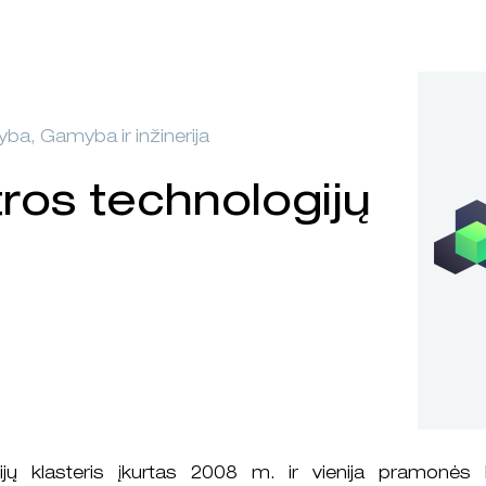
tyba, Gamyba ir inžinerija
ros technologijų
ijų klasteris įkurtas 2008 m. ir vienija pramonės 