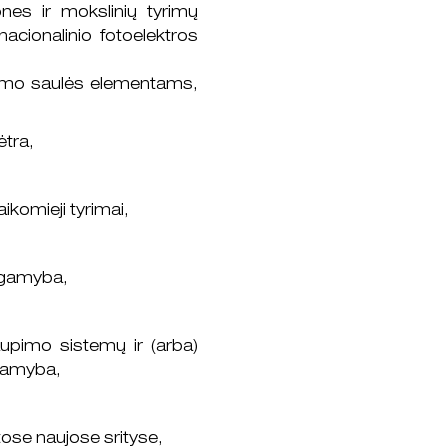
ones ir mokslinių tyrimų
 nacionalinio fotoelektros
inkamo saulės elementams,
ėtra,
ikomieji tyrimai,
r gamyba,
aupimo sistemų ir (arba)
 gamyba,
tose naujose srityse,