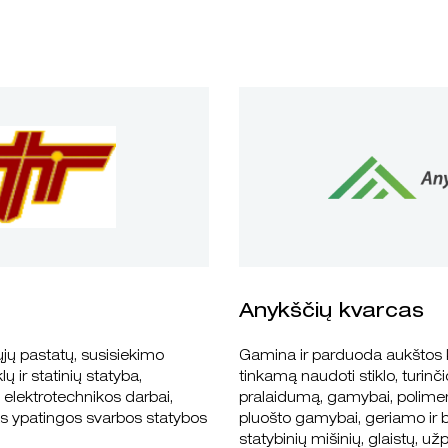
Anykščių kvarcas
ų pastatų, susisiekimo
Gamina ir parduoda aukštos k
lų ir statinių statyba,
tinkamą naudoti stiklo, turinč
 elektrotechnikos darbai,
pralaidumą, gamybai, polimerb
as ypatingos svarbos statybos
pluošto gamybai, geriamo ir b
statybinių mišinių, glaistų, užp