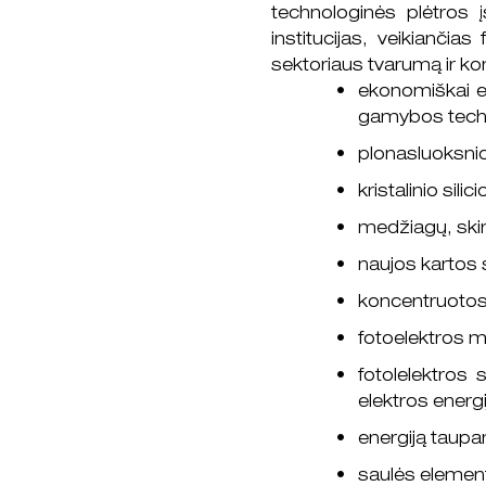
technologinės plėtros į
institucijas, veikiančias
sektoriaus tvarumą ir ko
ekonomiškai ef
gamybos techn
plonasluoksnio
kristalinio sil
medžiagų, skir
naujos kartos 
koncentruotos 
fotoelektros m
fotolelektros
elektros energ
energiją taupan
saulės element