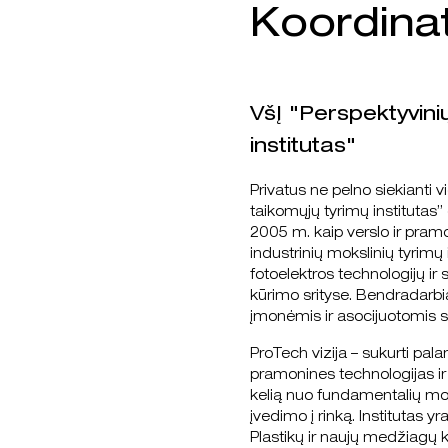
Koordinat
VšĮ "Perspektyvini
institutas"
Privatus ne pelno siekianti v
taikomųjų tyrimų institutas” 
2005 m. kaip verslo ir pramo
industrinių mokslinių tyrimų 
fotoelektros technologijų ir 
kūrimo srityse. Bendradarbi
įmonėmis ir asocijuotomis st
ProTech vizija – sukurti pala
pramonines technologijas ir
kelią nuo fundamentalių mo
įvedimo į rinką. Institutas y
Plastikų ir naujų medžiagų k