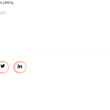
s plėtrą.
y.lt