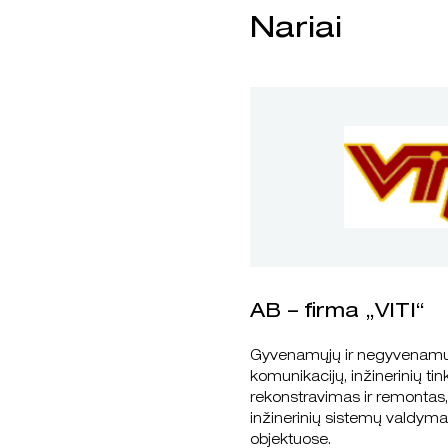
Nariai
AB – firma „VITI“
Gyvenamųjų ir negyvenamųj
komunikacijų, inžinerinių tink
rekonstravimas ir remontas,
inžinerinių sistemų valdym
objektuose.