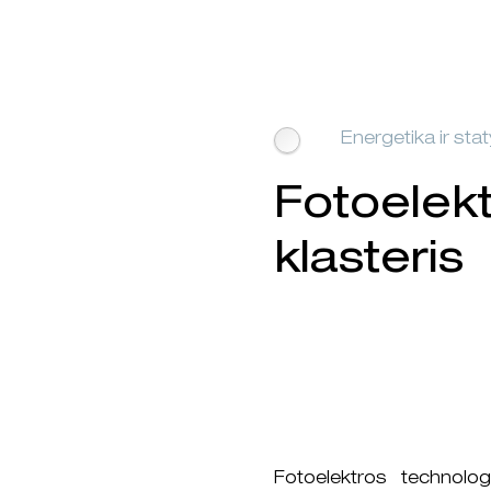
Energetika ir sta
Fotoelekt
klasteris
Fotoelektros technolog