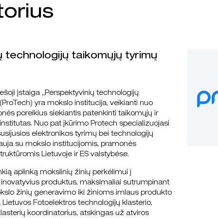
orius
ų technologijų taikomųjų tyrimų
iešoji įstaiga „Perspektyvinių technologijų
(ProTech) yra mokslo institucija, veikianti nuo
nės poreikius siekiantis patenkinti taikomųjų ir
institutas. Nuo pat įkūrimo Protech specializuojasi
susijusios elektronikos tyrimų bei technologijų
auja su mokslo institucijomis, pramonės
ruktūromis Lietuvoje ir ES valstybėse.
nkią aplinką mokslinių žinių perkėlimui į
 inovatyvius produktus, maksimaliai sutrumpinant
kslo žinių generavimo iki žinioms imlaus produkto
ra Lietuvos Fotoelektros technologijų klasterio,
lasterių koordinatorius, atskingas už atviros