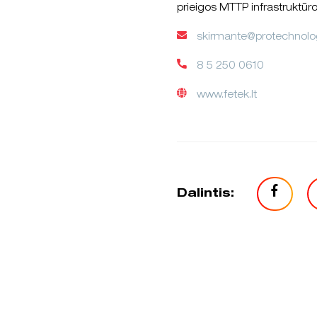
prieigos MTTP infrastruktūro
skirmante@protechnolog
8 5 250 0610
www.fetek.lt
Dalintis: