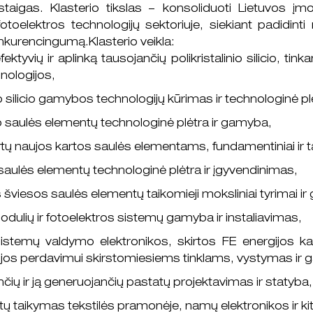
staigas. Klasterio tikslas – konsoliduoti Lietuvos įm
 fotoelektros technologijų sektoriuje, siekiant padidinti
nkurencingumą.Klasterio veikla:
ektyvių ir aplinką tausojančių polikristalinio silicio, t
ologijos,
 silicio gamybos technologijų kūrimas ir technologinė pl
icio saulės elementų technologinė plėtra ir gamyba,
tų naujos kartos saulės elementams, fundamentiniai ir ta
saulės elementų technologinė plėtra ir įgyvendinimas,
šviesos saulės elementų taikomieji moksliniai tyrimai i
odulių ir fotoelektros sistemų gamyba ir instaliavimas,
 sistemų valdymo elektronikos, skirtos FE energijos k
ijos perdavimui skirstomiesiems tinklams, vystymas ir
čių ir ją generuojančių pastatų projektavimas ir statyba,
ų taikymas tekstilės pramonėje, namų elektronikos ir ki