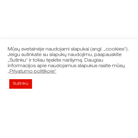
Mūsų svetainėje naudojami slapukai (angl. „cookies“).
Jeigu sutinkate su slapukų naudojimu, paspauskite
„Sutinku“ ir toliau tęskite naršymą. Daugiau
informacijos apie naudojamus slapukus rasite mūsų
„Privatumo politikoje“
Sutinku
Nuorodos
Naršyti žemėlapį